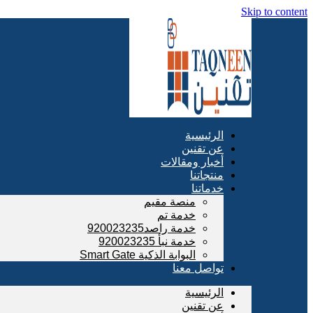
Skip to content
الرئيسية
عن تقنين
أخبار ومقالات
منتجاتنا
خدماتنا
منصة مقيم
خدمة تم
خدمة راصد920023235
خدمة نبأ 920023235
البوابة الذكية Smart Gate
تواصل معنا
الرئيسية
عن تقنين