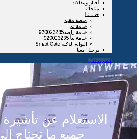
أخبار ومقالات
منتجاتنا
خدماتنا
منصة مقيم
خدمة تم
خدمة راصد920023235
خدمة نبأ 920023235
البوابة الذكية Smart Gate
تواصل معنا
اشترك الآن
الاستعلام عن تأشيرة 
جميع ما تحتاج إل