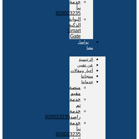
خدمة
نبأ
920023235
البوابة
الذكية
Smart
Gate
تواصل
معنا
الرئيسية
عن تقنين
أخبار ومقالات
منتجاتنا
خدماتنا
منصة
مقيم
خدمة
تم
خدمة
راصد920023235
خدمة
نبأ
920023235