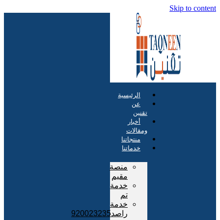
Skip to content
الرئيسية
عن
تقنين
أخبار
ومقالات
منتجاتنا
خدماتنا
منصة
مقيم
خدمة
تم
خدمة
راصد920023235