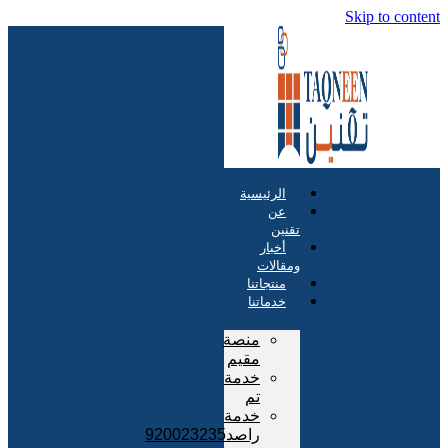
Skip to content
الرئيسية
عن
تقنين
أخبار
ومقالات
منتجاتنا
خدماتنا
منصة
مقيم
خدمة
تم
خدمة
راصد920023235