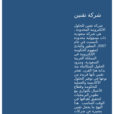
شركة تقنين
شركة تقنين للحلول
الالكترونية المحدودة ,
هي شركة سعودية
ذات مسؤولية محدودة
تأسست في عام
2007، المطور والبادئ
لمفهوم الحكومة
الإلكترونية في
المملكة العربية
السعودية، ومزود
الحلول المتكاملة منذ
بداية هذا القرن. تفخر
تقنين بأنها فريدة من
نوعها في توفير الحلول
الأكاديمية والعملية
للحكومة وقطاع
الأعمال بالتوازي مع
تطوير البرمجيات
لتحقيق أهدافها في
الوقت المناسب . هذا
النهج ما يجعل تقنين
متميزة عن شركات