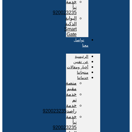
خدمة
نبأ
920023235
البوابة
الذكية
Smart
Gate
تواصل
معنا
الرئيسية
عن تقنين
أخبار ومقالات
منتجاتنا
خدماتنا
منصة
مقيم
خدمة
تم
خدمة
راصد920023235
خدمة
نبأ
920023235