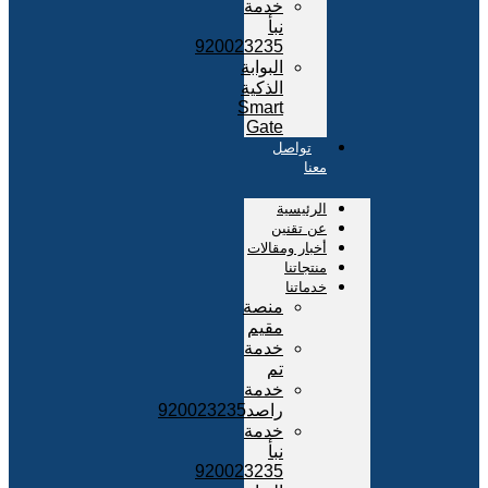
خدمة
نبأ
920023235
البوابة
الذكية
Smart
Gate
تواصل
معنا
الرئيسية
عن تقنين
أخبار ومقالات
منتجاتنا
خدماتنا
منصة
مقيم
خدمة
تم
خدمة
راصد920023235
خدمة
نبأ
920023235