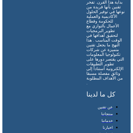
بداية هذا القرن. تفخر
تقنين بأنها فريدة من
نوعها في توفير الحلول
الأكاديمية والعملية
للحكومة وقطاع
الأعمال بالتوازي مع
تطوير البرمجيات
لتحقيق أهدافها في
الوقت المناسب . هذا
النهج ما يجعل تقنين
متميزة عن شركات
تكنولوجيا المعلومات
التي يقتصر دورها على
تطوير التطبيقات
الإلكترونية استناداً إلى
وثائق مفصلة مسبقا
من الأهداف المطلوبة
.
كل ما لدينا
عن تقنين
منتجاتنا
خدماتنا
اخبارنا