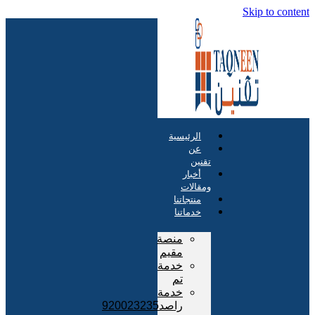
Skip to content
الرئيسية
عن
تقنين
أخبار
ومقالات
منتجاتنا
خدماتنا
منصة
مقيم
خدمة
تم
خدمة
راصد920023235