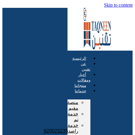
Skip to content
الرئيسية
عن
تقنين
أخبار
ومقالات
منتجاتنا
خدماتنا
منصة
مقيم
خدمة
تم
خدمة
راصد920023235