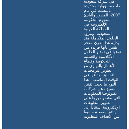
هي شركة سعودية
ذات مسؤولية محدودة
تأسست في عام
2007، المطور والبادئ
لمفهوم الحكومة
الإلكترونية في
المملكة العربية
السعودية، ومزود
الحلول المتكاملة منذ
بداية هذا القرن. تفخر
تقنين بأنها فريدة من
نوعها في توفير الحلول
الأكاديمية والعملية
للحكومة وقطاع
الأعمال بالتوازي مع
تطوير البرمجيات
لتحقيق أهدافها في
الوقت المناسب . هذا
النهج ما يجعل تقنين
متميزة عن شركات
تكنولوجيا المعلومات
التي يقتصر دورها على
تطوير التطبيقات
الإلكترونية استناداً إلى
وثائق مفصلة مسبقا
من الأهداف المطلوبة
.