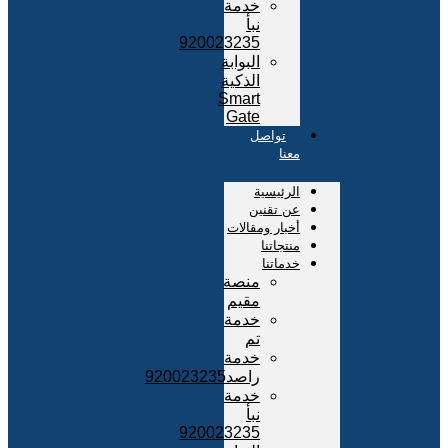
خدمة
نبأ
920023235
البوابة
الذكية
Smart
Gate
تواصل
معنا
الرئيسية
عن تقنين
أخبار ومقالات
منتجاتنا
خدماتنا
منصة
مقيم
خدمة
تم
خدمة
راصد920023235
خدمة
نبأ
920023235