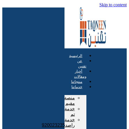
Skip to content
الرئيسية
عن
تقنين
أخبار
ومقالات
منتجاتنا
خدماتنا
منصة
مقيم
خدمة
تم
خدمة
راصد920023235