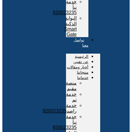
خدمة
نبأ
920023235
البوابة
الذكية
Smart
Gate
تواصل
معنا
الرئيسية
عن تقنين
أخبار ومقالات
منتجاتنا
خدماتنا
منصة
مقيم
خدمة
تم
خدمة
راصد920023235
خدمة
نبأ
920023235