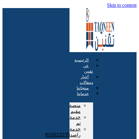
Skip to content
الرئيسية
عن
تقنين
أخبار
ومقالات
منتجاتنا
خدماتنا
منصة
مقيم
خدمة
تم
خدمة
راصد920023235